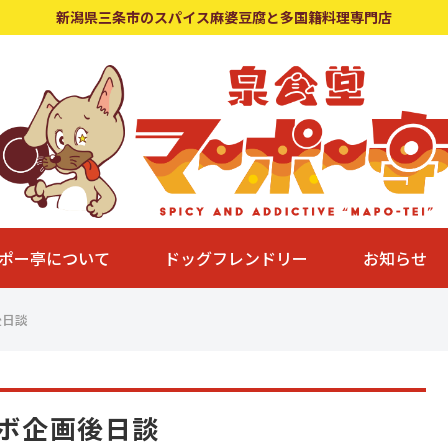
新潟県三条市のスパイス麻婆豆腐と多国籍料理専門店
ポー亭について
ドッグフレンドリー
お知らせ
後日談
ラボ企画後日談