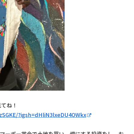
見てね！
CzSGKE/?igsh=dHliN3lxeDU4OWkx
、マーポー賞金で土地を買い、畑にする投資をし、お