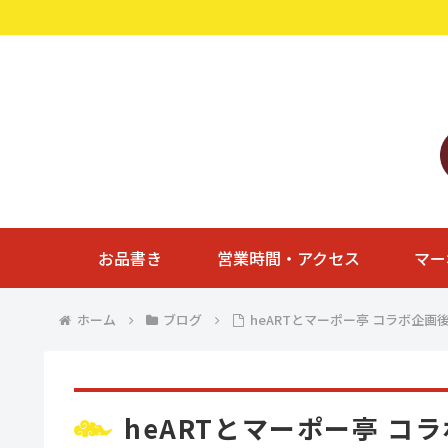
お品書き
営業時間・アクセス
マー
ホーム
ブログ
heARTとマーポー亭 コラボ企画
heARTとマーポー亭 コ