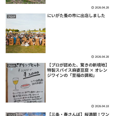
2026.04.28
にいがた蚤の市に出店しました
ブログ
2026.04.28
【プロが認めた、驚きの新境地】
ブログ
特製スパイス麻婆豆腐 × オレン
ジワインの「至福の調和」
2026.04.18
【三条・春さんぽ】桜満開！ワン
ブログ