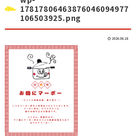
17817806463876046094977
106503925.png
2026.06.18