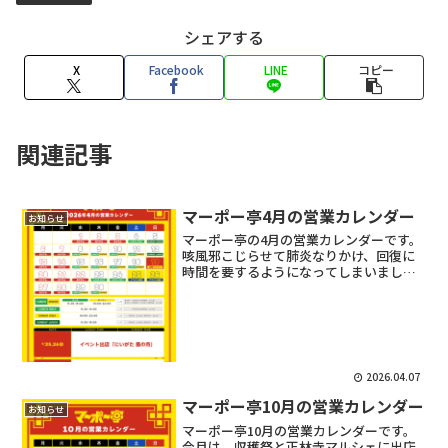
シェアする
X
Facebook
LINE
コピー
関連記事
マーポー亭4月の営業カレンダー
お知らせ
マーポー亭の4月の営業カレンダーです。
咳風邪こじらせて肺炎なりかけ、回復に
時間を要するようになってしまいまし
た…老い（泣）ご迷惑おかけしてすみま
せんでした。先日、中止してしまった薩
摩フェアは4/19（日）に開催します。是
非、鶏飯やさつま揚げ...
2026.04.07
マーポー亭10月の営業カレンダー
お知らせ
マーポー亭10月の営業カレンダーです。
今月は、収穫祭と正林寺マルシェに出店