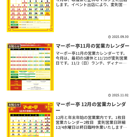
します。イベント出店により、変則営業
日がありますので、ご注意ください。営
業時間の変更など起きた場合は、
Instagramストーリーズ等でお知らせし
ますので、よろしくお...
2025.09.30
マーポー亭11月の営業カレンダー
お知らせ
マーポー亭11月の営業カレンダーです。
今月は、最初の3連休と11/23が変則営業
日です。11/2（日）ランチ、ディナー営
業11/3（月）通し営業11/6（木）お休み
11/23（日）11:00-18:00 掘出し市（マー
ポー亭2階）営業時間の...
2025.11.02
マーポー亭 12月の営業カレンダ
お知らせ
ー
12月と年末年始の営業案内です。1枚目
営業カレンダー2枚目 変則営業日詳細
12/4水曜日は終日臨時休業いたします。
年内最終営業日は12/29(日)です。12/29
は夜から新潟市のEditors cafeで開催さ