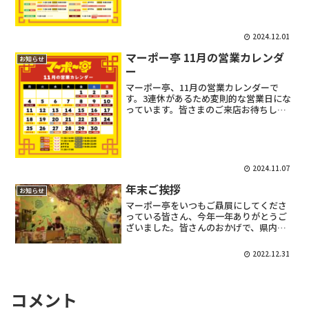
れるechoさんのイベントに...
2024.12.01
マーポー亭 11月の営業カレンダ
お知らせ
ー
マーポー亭、11月の営業カレンダーで
す。3連休があるため変則的な営業日にな
っています。皆さまのご来店お待ちして
おります！
2024.11.07
年末ご挨拶
お知らせ
マーポー亭をいつもご贔屓にしてくださ
っている皆さん、今年一年ありがとうご
ざいました。皆さんのおかげで、県内・
県外と色々な場所で出店することがで
き、たくさんの方々にマーポー亭の麻婆
2022.12.31
豆腐を食べてもらうことができました。
今年はイベントが増え、みん...
コメント