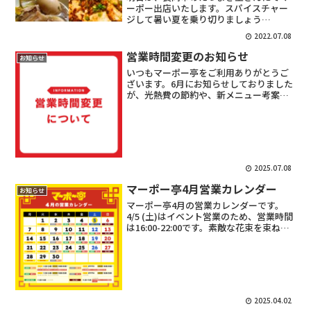
ーポー出店いたします。スパイスチャー
ジして暑い夏を乗り切りましょう
【お品書き】麻婆豆腐 800円麻婆丼
2022.07.08
900円台湾風角煮 500円7月9日(土) 時
間：11:00～18:00頃ところ: 長岡市 た...
営業時間変更のお知らせ
お知らせ
いつもマーポー亭をご利用ありがとうご
ざいます。6月にお知らせしておりました
が、光熱費の節約や、新メニュー考案、
商品開発、事務作業の時間を作りたいた
め、営業時間を変更することにしまし
た。水曜日のディナータイムをお休みに
して、定休日を月火水にし...
2025.07.08
マーポー亭4月営業カレンダー
お知らせ
マーポー亭4月の営業カレンダーです。
4/5 (土)はイベント営業のため、営業時間
は16:00-22:00です。素敵な花束を束ねる
カタル葉さん、スペシャリティ珈琲を提
供する三角フラスコさん、中古レコード
ストアのOwl Light Record...
2025.04.02