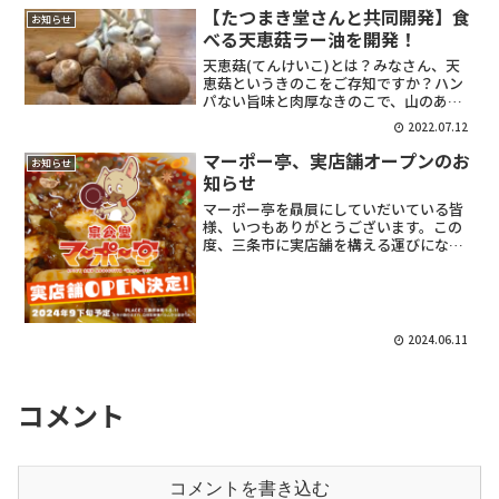
【たつまき堂さんと共同開発】食
お知らせ
べる天恵菇ラー油を開発！
天恵菇(てんけいこ)とは？みなさん、天
恵菇というきのこをご存知ですか？ハン
パない旨味と肉厚なきのこで、山のあわ
びとも呼ばれている巨大プレミアム椎
2022.07.12
茸。天恵菇を栽培している農家さんは日
本国内でも数ヶ所しかなく、新潟県内で
マーポー亭、実店舗オープンのお
お知らせ
は、魚沼の牛木きのこ園さ...
知らせ
マーポー亭を贔屓にしていだいている皆
様、いつもありがとうございます。この
度、三条市に実店舗を構える運びになり
ました！三条スパイス研究所を卒業後も
料理を続けたくて、転職後も休日にイベ
ント出店や間借り営業をしてきました。
これからは、いつでも食べ...
2024.06.11
コメント
コメントを書き込む