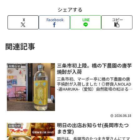
シェアする
X
Facebook
LINE
コピー
関連記事
三条市初上陸。橋の下農園の唐芋
お知らせ
焼酎が入荷
三条市初、マーポー亭に橋の下農園の唐
芋焼酎が入荷しました！◎野良人NOLAD
-遥HARUKA-（愛知）自然栽培の紅はる
か、矢作川源流の天然水で仕込んだ芋焼
酎。上品でフルーティな香りとしっかり
とした芋の味わいです。一口飲んだ瞬間
の、香りの良...
2026.06.18
明日の出店お知らせ(長岡市たつ
お知らせ
まき堂)
明日は、長岡市のたつまき堂さんにてマ