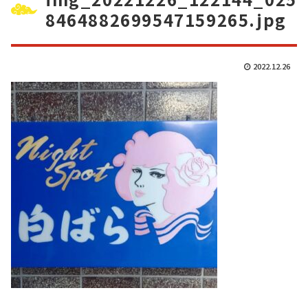
8464882699547159265.jpg
2022.12.26