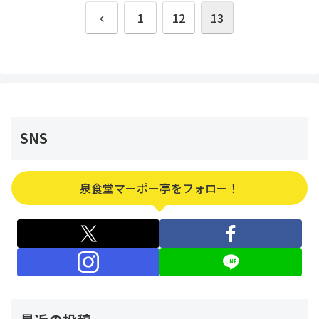
前
1
12
13
へ
SNS
泉食堂マーポー亭をフォロー！